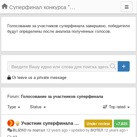
Суперфинал конкурса "Компания года-2014" на BLIZKO.ru
Голосование за участников суперфинала завершено, победители
будут определены после анализа полученных голосов.
Or leave us a private message
Forum:
Голосование за участников суперфинала
Type
Status
Top rated
Участник суперфинала № 25. Сайт компании «Маугли-74», г. Челябинск
Under review
+7,825
BLIZKO ru портал
12 years ago
•
updated by
ВОТЕЛ
12 years ago
•