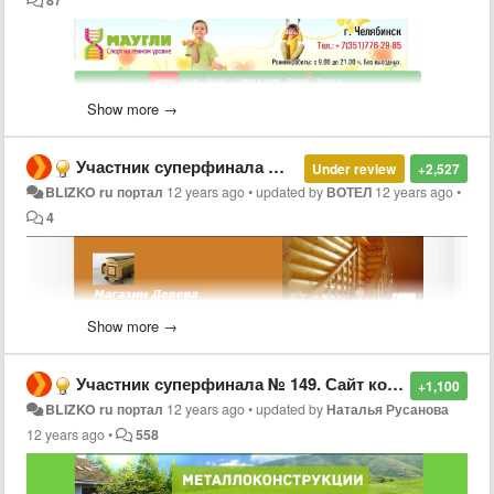
87
Show more →
Участник суперфинала № 123 Сайт компании «Магазин дерева», г. Тольятти
Under review
+2,527
BLIZKO ru портал
12 years ago
•
updated by
ВОТЕЛ
12 years ago
•
4
Show more →
Участник суперфинала № 149. Сайт компании «Металлоконструкции», г. Раменское
+1,100
BLIZKO ru портал
12 years ago
•
updated by
Наталья Русанова
Участник суперфинала № 25. Сайт
компании
«Маугли-74»,
г.
12 years ago
•
558
Челябинск
Адрес сайта на
http://www.blizko.ru/
-
http://maugli-
74.blizko.ru/