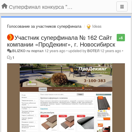
Суперфинал конкурса "Компания года-2014" на BLIZKO.ru
Голосование за участников суперфинала
Ideas
Участник суперфинала № 162 Сайт
+6
компании «ПроДекинг», г. Новосибирск
BLIZKO ru портал
12 years ago
•
updated by
ВОТЕЛ
12 years ago
•
1