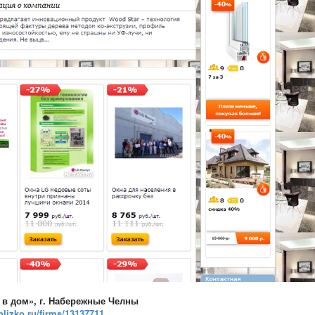
 в дом
»,
г. Набережные Челны
.blizko.ru/firms/13137711