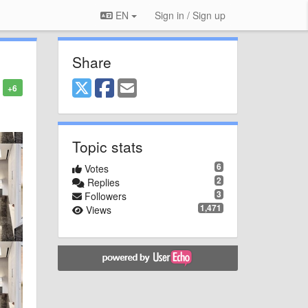
EN
Sign in / Sign up
Share
+6
Topic stats
6
Votes
2
Replies
3
Followers
1,471
Views