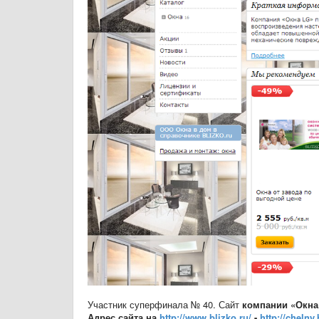
Участник суперфинала № 40. Сайт
компании
«Окна
Адрес сайта на
http://www.blizko.ru/
-
http://chelny