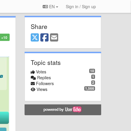
EN
Sign in / Sign up
Share
+10
Topic stats
10
Votes
1
Replies
2
Followers
1,566
Views