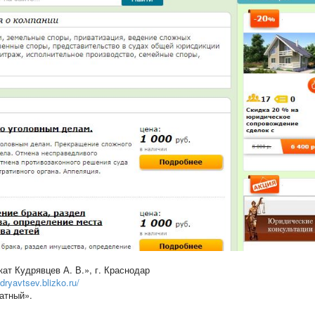
ат Кудрявцев А. В.», г. Краснодар
dryavtsev.blizko.ru/
латный».