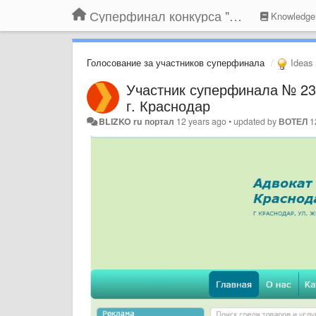
Суперфинал конкурса "Компания года-2014" на BLIZKO.ru
Knowledge
Голосование за участников суперфинала
Ideas
Участник суперфинала № 238
г. Краснодар
BLIZKO ru портал
12 years ago
•
updated by
ВОТЕЛ
1