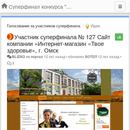
Суперфинал конкурса "Компания года-2014" на BLIZKO.ru
Голосование за участников суперфинала
Идеи
Участник суперфинала № 127 Сайт
+6
компании «Интернет-магазин «Твое
здоровье», г. Омск
BLIZKO ru портал
12 лет назад
•
обновлен
ВОТЕЛ
12 лет назад
•
1