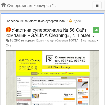
Суперфинал конкурса "Компания года-2014" на BLIZKO.ru
Голосование за участников суперфинала
Идеи
Участник суперфинала № 56 Сайт
+6
компании «GALINA Cleaning», г. Тюмень
BLIZKO ru портал
12 лет назад
•
обновлен
ВОТЕЛ
12 лет назад
•
1