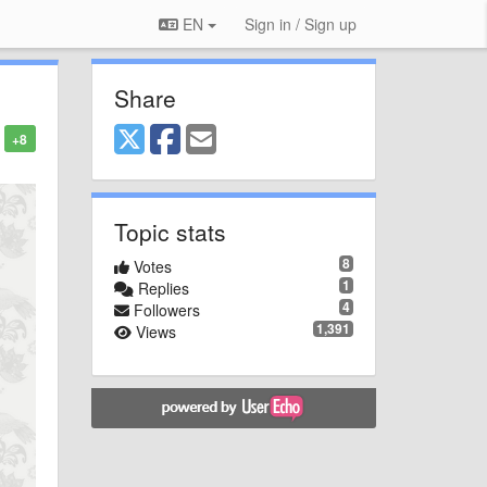
EN
Sign in / Sign up
Share
+8
Topic stats
8
Votes
1
Replies
4
Followers
1,391
Views