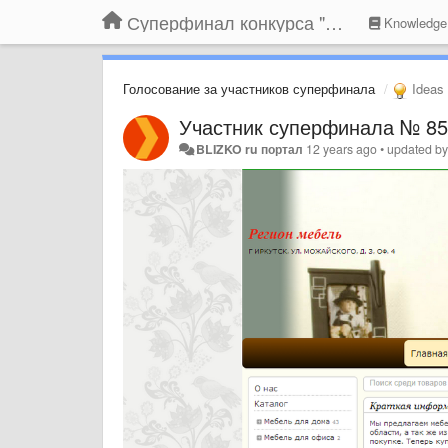
Суперфинал конкурса "Компания года-2014" на BLIZKO.ru
Knowledge
Голосование за участников суперфинала
Ideas
Участник суперфинала № 85.
BLIZKO ru портал
12 years ago
•
updated b