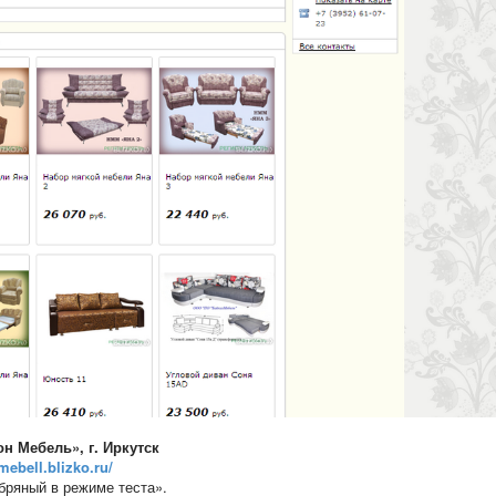
он Мебель
», г. Иркутск
-mebell.blizko.ru/
ебряный в режиме теста».