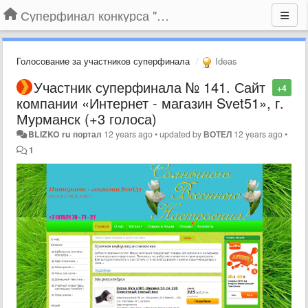
Суперфинал конкурса "Компания года-2014" на BLIZKO.ru
Голосование за участников суперфинала
Ideas
Участник суперфинала № 141. Сайт
+4
компании «Интернет - магазин Svet51», г.
Мурманск (+3 голоса)
BLIZKO ru портал
12 years ago
•
updated by
ВОТЕЛ
12 years ago
•
1