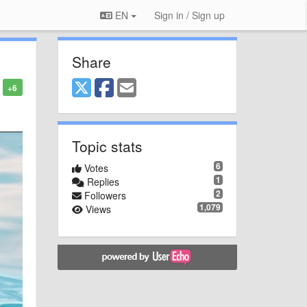
EN
Sign in / Sign up
Share
+6
Topic stats
6
Votes
1
Replies
2
Followers
1,079
Views