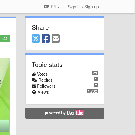
EN
Sign in / Sign up
Share
+23
Topic stats
23
Votes
1
Replies
2
Followers
1,732
Views