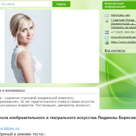
кола изобразительного и театрального искусства Людмилы Борисов
va.blizko.ru/
ебряный в режиме теста».