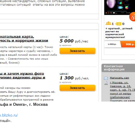
ьфа и Омега», г. Москва
o.blizko.ru/
атный».