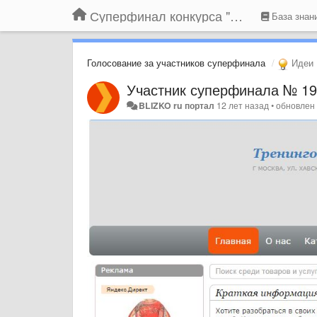
Суперфинал конкурса "Компания года-2014" на BLIZKO.ru
База знан
Голосование за участников суперфинала
Идеи
Участник суперфинала № 19
BLIZKO ru портал
12 лет назад
•
обновле