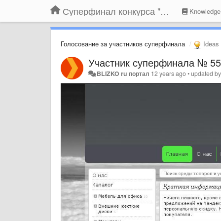
Суперфинал конкурса "Компания года-2014" на BLIZKO.ru
Knowledge
Голосование за участников суперфинала
Ideas
Участник суперфинала № 55 
BLIZKO ru портал
12 years ago
•
updated b