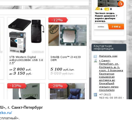
RU»
,
г. Санкт-Петербург
izko.ru/
есплатный».