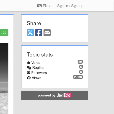
EN
Sign in / Sign up
Share
+20
Topic stats
20
Votes
6
Replies
8
Followers
2,330
Views