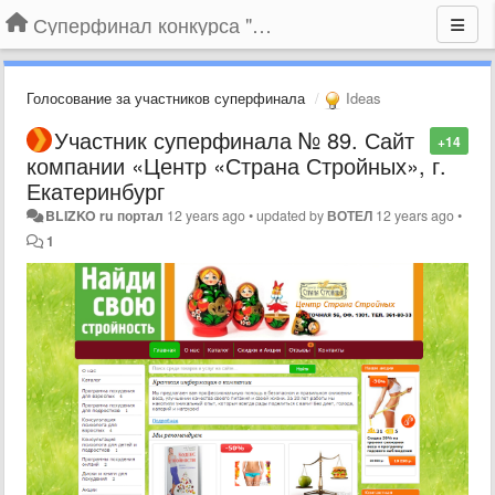
Суперфинал конкурса "Компания года-2014" на BLIZKO.ru
Голосование за участников суперфинала
Ideas
Участник суперфинала № 89. Сайт
+14
компании «Центр «Страна Стройных», г.
Екатеринбург
BLIZKO ru портал
12 years ago
•
updated by
ВОТЕЛ
12 years ago
•
1