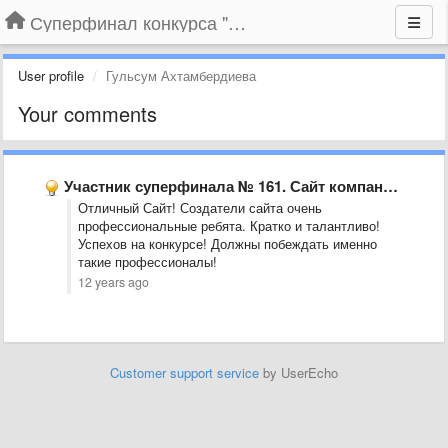
Суперфинал конкурса "Компания года-2014" на BLIZKO.ru
User profile
Гульсум Ахтамбердиева
Your comments
Участник суперфинала № 161. Сайт компании «СибирьПромЭксперт», г. Новосибирск
Отличный Сайт! Создатели сайта очень
профессиональные ребята. Кратко и талантливо!
Успехов на конкурсе! Должны побеждать именно
такие профессионалы!
12 years ago
Customer support service
by UserEcho