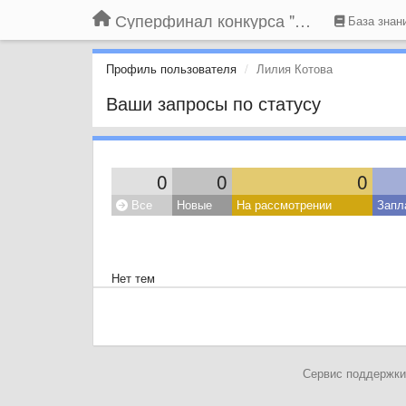
Суперфинал конкурса "Компания года-2014" на BLIZKO.ru
База знан
Профиль пользователя
Лилия Котова
Ваши запросы по статусу
0
0
0
Все
Новые
На рассмотрении
Запл
Нет тем
Сервис поддержки