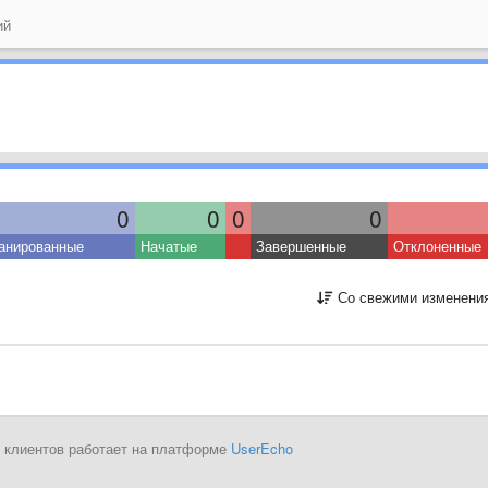
ий
0
0
0
0
анированные
Начатые
Завершенные
Отклоненные
Со свежими изменени
 клиентов работает на платформе
UserEcho