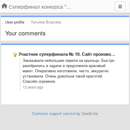
Суперфинал конкурса "Компания года-2014" на BLIZKO.ru
User profile
Татьяна Власова
Your comments
Участник суперфинала № 10. Сайт производственной компании «Атриум», г. Ростов-на-Дону
Заказывали небольшие перила на крыльцо. Быстро
разобрались в задаче и предложили красивый
макет. Оперативно изготовили, чисто, аккуратно
установили. Очень довольна такой красотой.
Спасибо огромное.
12 years ago
Customer support service
by UserEcho