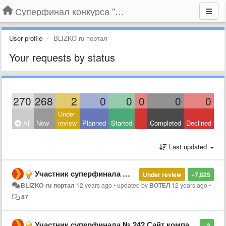
Суперфинал конкурса "Компания года-2014" на BLIZKO.ru
User profile
BLIZKO ru портал
Your requests by status
270
268
2
0
0
0
0
0
Under
All
New
review
Planned
Started
Completed
Declined
Last updated
Участник суперфинала № 25. Сайт компании «Маугли-74», г. Челябинск
Under review
+7,825
BLIZKO ru портал
12 years ago
•
updated by
ВОТЕЛ
12 years ago
•
87
Участник суперфинала № 242 Сайт компании «Производство. Мебельная компания Merossi», г. Киров
+3