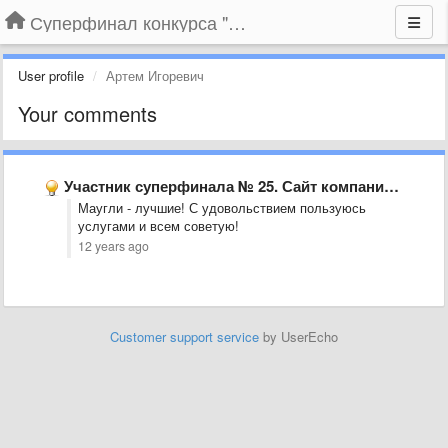
Суперфинал конкурса "Компания года-2014" на BLIZKO.ru
User profile
Артем Игоревич
Your comments
Участник суперфинала № 25. Сайт компании «Маугли-74», г. Челябинск
Маугли - лучшие! С удовольствием пользуюсь
услугами и всем советую!
12 years ago
Customer support service
by UserEcho